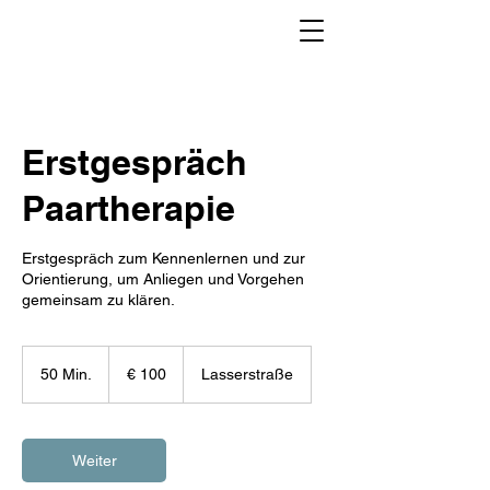
Erstgespräch
Paartherapie
Erstgespräch zum Kennenlernen und zur
Orientierung, um Anliegen und Vorgehen
gemeinsam zu klären.
100
Euro
50 Min.
5
€ 100
Lasserstraße
0
M
i
n
Weiter
.